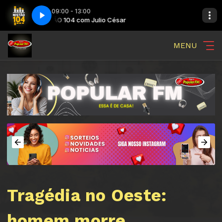
09:00 - 13:00
MISTÃO 104 com Julio César
MISTÃO 104 c
MENU
Tragédia no Oeste:
homem morre