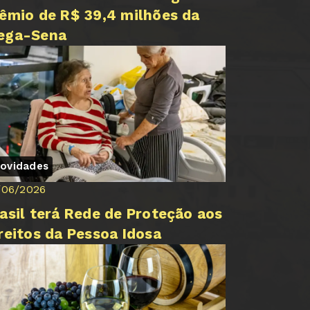
êmio de R$ 39,4 milhões da
ega-Sena
ovidades
/06/2026
asil terá Rede de Proteção aos
reitos da Pessoa Idosa