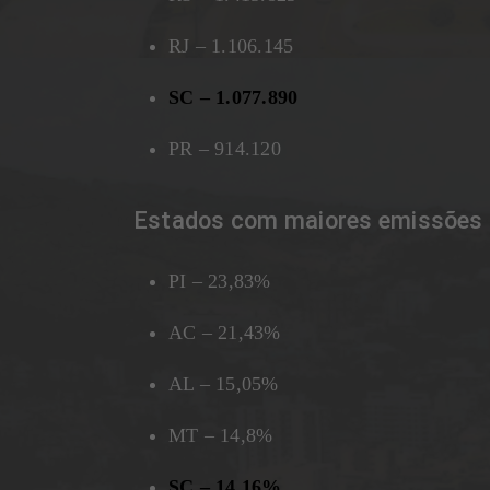
RJ – 1.106.145
SC – 1.077.890
PR – 914.120
Estados com maiores emissões 
PI – 23,83%
AC – 21,43%
AL – 15,05%
MT – 14,8%
SC – 14,16%