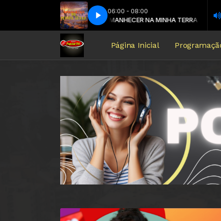
06:00 - 08:00
AMANHECER NA MINHA TERRA com VAL 
VISITA AO SEU LAR com PASTOR JOSUÉ
V
Página Inicial
Programaçã