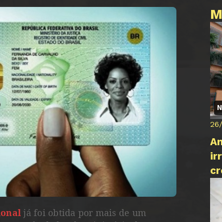
M
N
26
An
ir
cr
ional
já foi obtida por mais de um