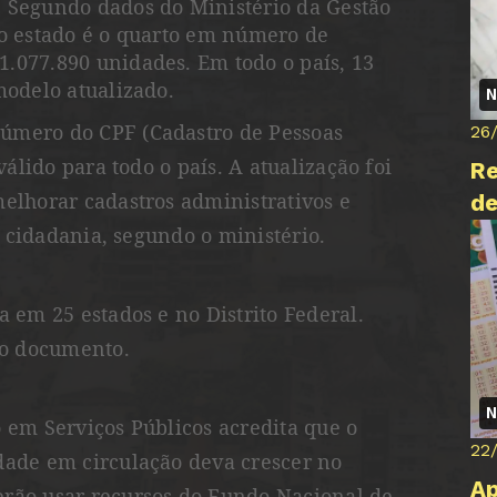
 Segundo dados do Ministério da Gestão
 o estado é o quarto em número de
.077.890 unidades. Em todo o país, 13
modelo atualizado.
N
úmero do CPF (Cadastro de Pessoas
26
válido para todo o país. A atualização foi
Re
elhorar cadastros administrativos e
d
 à cidadania, segundo o ministério.
a em 25 estados e no Distrito Federal.
o documento.
N
 em Serviços Públicos acredita que o
22
dade em circulação deva crescer no
Ap
erão usar recursos do Fundo Nacional de