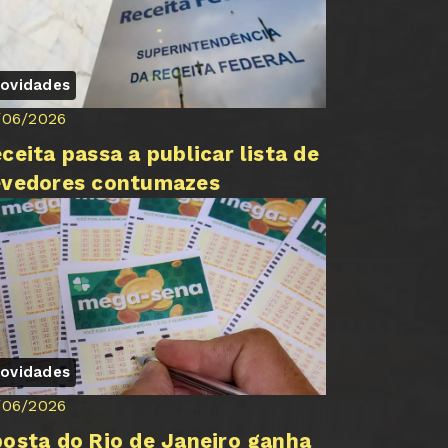
ovidades
/06/2026
ceita passa a publicar lista de
evedores contumazes
ovidades
/06/2026
osta do Rio de Janeiro ganha