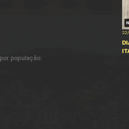
N
22
D
I
por população: