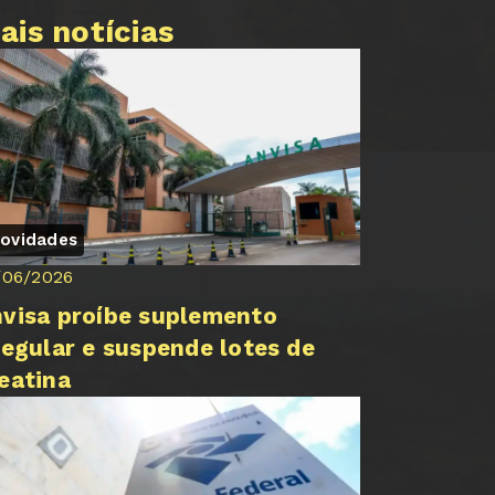
ais notícias
ovidades
/06/2026
visa proíbe suplemento
regular e suspende lotes de
eatina