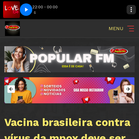
22:00 - 00:00
LOVE 104
LOVE 104
MENU
Vacina brasileira contra
vírus da mpox deve ser