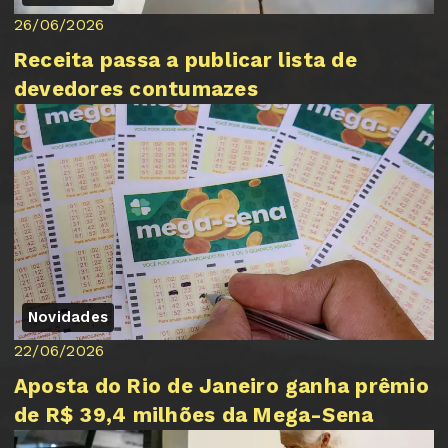
26/06/2026
Receita passa a publicar lista de
devedores contumazes
Novidades
22/06/2026
Aposta do Rio de Janeiro ganha prêmio
de R$ 39,4 milhões da Mega-Sena